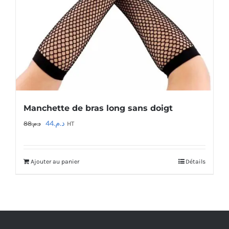
Manchette de bras long sans doigt
Le
Le
44
د.م.
88
د.م.
HT
prix
prix
initial
actuel
Ajouter au panier
Détails
était :
est :
د.م.44.
د.م.88.