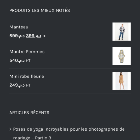
PRODUITS LES MIEUX NOTÉS
Manteau
Le
Le
599
د.م.
399
د.م.
HT
prix
prix
Montre Femmes
initial
actuel
540
د.م.
HT
était :
est :
د.م.399.
د.م.599.
Mini robe fleurie
249
د.م.
HT
ARTICLES RÉCENTS
Poses de yoga incroyables pour les photographes de
mariage – Partie 3