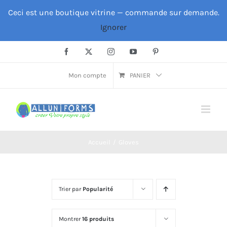
Passer
Ceci est une boutique vitrine — commande sur demande.
au
Ignorer
contenu
Facebook
X
Instagram
YouTube
Pinterest
Mon compte
PANIER
Accueil
Gloves
Trier par
Popularité
Montrer
16 produits