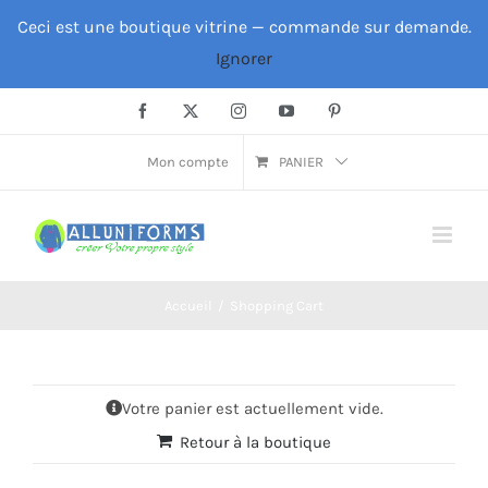
Passer
Ceci est une boutique vitrine — commande sur demande.
au
Ignorer
contenu
Facebook
X
Instagram
YouTube
Pinterest
Mon compte
PANIER
Accueil
Shopping Cart
Votre panier est actuellement vide.
Retour à la boutique