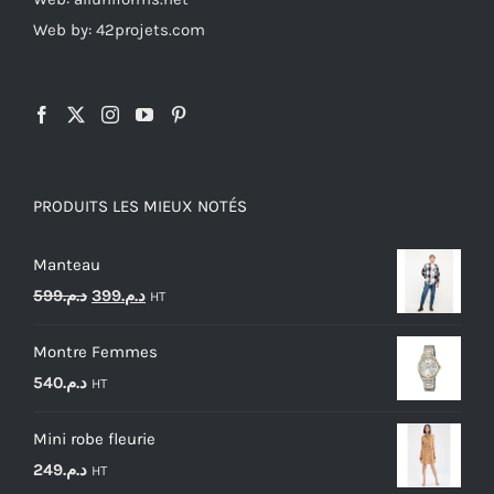
Web by: 42projets.com
PRODUITS LES MIEUX NOTÉS
Manteau
Le
Le
599
د.م.
399
د.م.
HT
prix
prix
Montre Femmes
initial
actuel
540
د.م.
HT
était :
est :
د.م.399.
د.م.599.
Mini robe fleurie
249
د.م.
HT