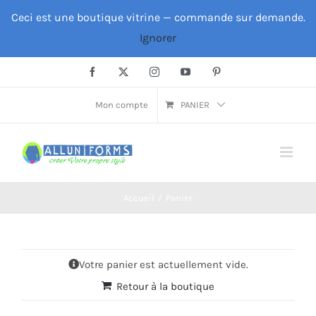
Passer
Ceci est une boutique vitrine — commande sur demande.
au
Ignorer
contenu
Facebook
X
Instagram
YouTube
Pinterest
Mon compte
PANIER
Accueil
Panier
Votre panier est actuellement vide.
Retour à la boutique