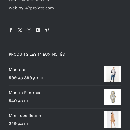
Web by: 42projets.com
PRODUITS LES MIEUX NOTÉS
Manteau
Le
Le
599
د.م.
399
د.م.
HT
prix
prix
Montre Femmes
initial
actuel
540
د.م.
HT
était :
est :
د.م.399.
د.م.599.
Mini robe fleurie
249
د.م.
HT