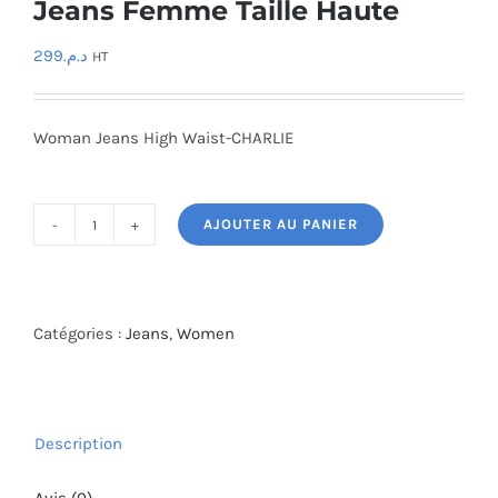
Jeans Femme Taille Haute
299
د.م.
HT
Woman Jeans High Waist-CHARLIE
AJOUTER AU PANIER
quantité
de
Jeans
Femme
Catégories :
Jeans
,
Women
Taille
Haute
Description