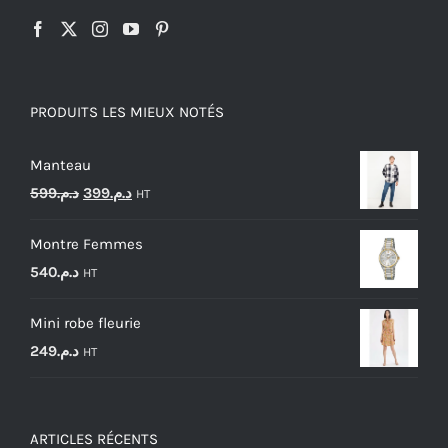
PRODUITS LES MIEUX NOTÉS
Manteau
Le
Le
599
د.م.
399
د.م.
HT
prix
prix
Montre Femmes
initial
actuel
540
د.م.
HT
était :
est :
د.م.399.
د.م.599.
Mini robe fleurie
249
د.م.
HT
ARTICLES RÉCENTS