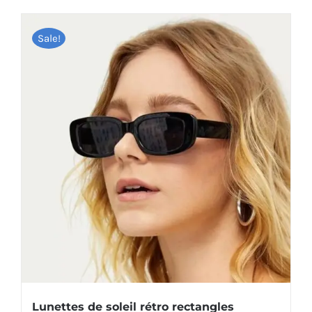
د.م.44.
د.م.88.
Sale!
Lunettes de soleil rétro rectangles