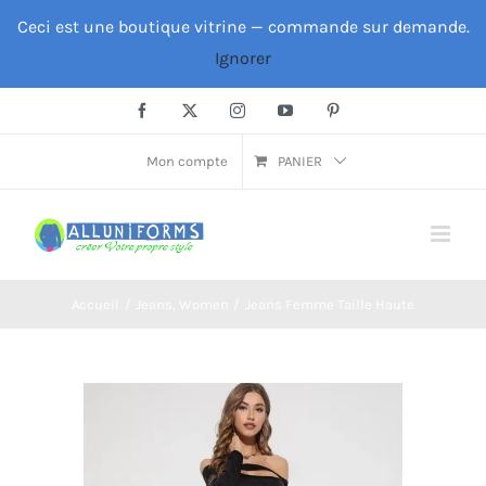
Passer
Ceci est une boutique vitrine — commande sur demande.
au
Ignorer
contenu
Facebook
X
Instagram
YouTube
Pinterest
Mon compte
PANIER
Accueil
Jeans
Women
Jeans Femme Taille Haute