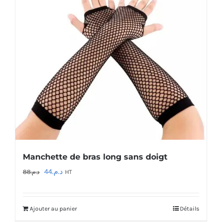
Manchette de bras long sans doigt
Le
Le
44
د.م.
88
د.م.
HT
prix
prix
initial
actuel
Ajouter au panier
Détails
était :
est :