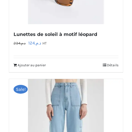
Lunettes de soleil à motif léopard
Le
Le
124
د.م.
234
د.م.
HT
prix
prix
initial
actuel
Ajouter au panier
Détails
était :
est :
د.م.124.
د.م.234.
Sale!