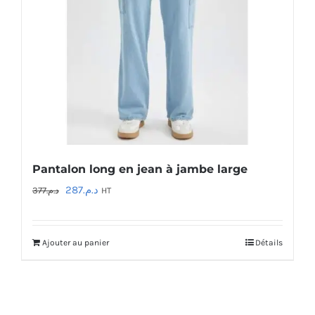
Pantalon long en jean à jambe large
Le
Le
287
د.م.
377
د.م.
HT
prix
prix
initial
actuel
Ajouter au panier
Détails
était :
est :
د.م.287.
د.م.377.