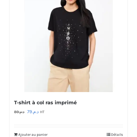
T-shirt à col ras imprimé
Le
Le
79
د.م.
89
د.م.
HT
prix
prix
initial
actuel
Ajouter au panier
Détails