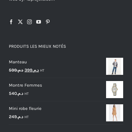
PRODUITS LES MIEUX NOTÉS
Manteau
Le
Le
599
د.م.
399
د.م.
HT
prix
prix
Montre Femmes
initial
actuel
540
د.م.
HT
était :
est :
د.م.399.
د.م.599.
Mini robe fleurie
249
د.م.
HT