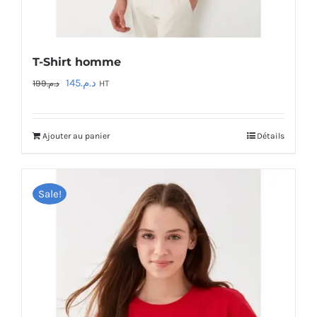
T-Shirt homme
Le
Le
145
د.م.
199
د.م.
HT
prix
prix
initial
actuel
Ajouter au panier
Détails
était :
est :
د.م.145.
د.م.199.
Sale!