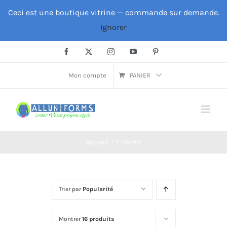
Passer
Ceci est une boutique vitrine — commande sur demande.
au
Ignorer
contenu
Facebook
X
Instagram
YouTube
Pinterest
Mon compte
PANIER
Accueil
T-Shirts
Trier par
Popularité
Montrer
16 produits