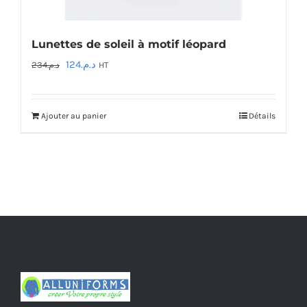
Lunettes de soleil à motif léopard
Le
Le
124
د.م.
234
د.م.
HT
prix
prix
initial
actuel
Ajouter au panier
Détails
était :
est :
د.م.124.
د.م.234.