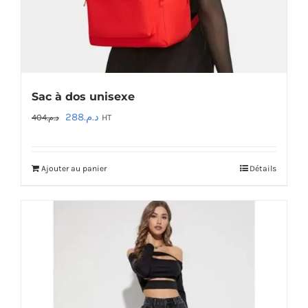
Sac à dos unisexe
Le
Le
288
د.م.
404
د.م.
HT
prix
prix
initial
actuel
Ajouter au panier
Détails
était :
est :
د.م.288.
د.م.404.