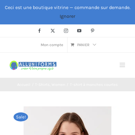
Passer
Ceci est une boutique vitrine — commande sur demande.
au
Ignorer
contenu
Facebook
X
Instagram
YouTube
Pinterest
Mon compte
PANIER
Accueil
T-Shirts
Women
T-shirt à manches courtes
Sale!