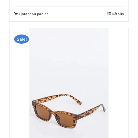
initial
actuel
Ajouter au panier
Détails
était :
est :
د.م.44.
د.م.88.
Sale!