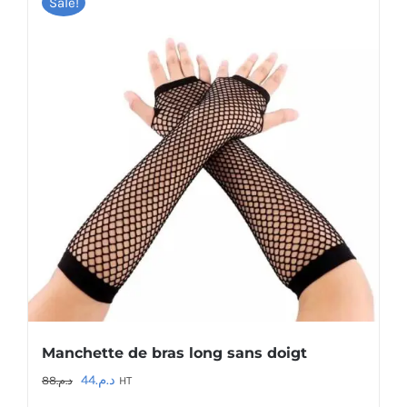
Sale!
Manchette de bras long sans doigt
Le
Le
44
د.م.
88
د.م.
HT
prix
prix