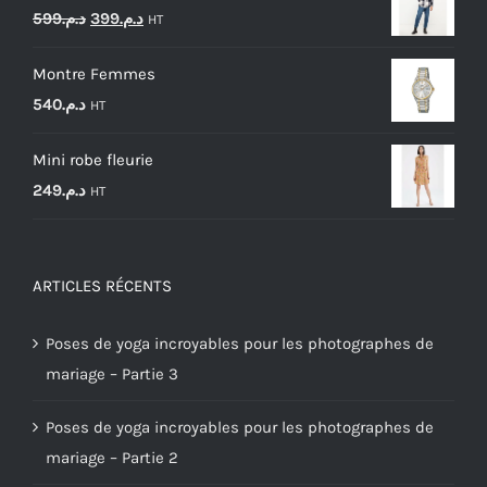
Le
Le
599
د.م.
399
د.م.
HT
prix
prix
Montre Femmes
initial
actuel
540
د.م.
HT
était :
est :
د.م.399.
د.م.599.
Mini robe fleurie
249
د.م.
HT
ARTICLES RÉCENTS
Poses de yoga incroyables pour les photographes de
mariage – Partie 3
Poses de yoga incroyables pour les photographes de
mariage – Partie 2