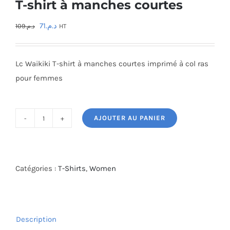
T-shirt à manches courtes
Le
Le
71
د.م.
109
د.م.
HT
prix
prix
initial
actuel
Lc Waikiki T-shirt à manches courtes imprimé à col ras
était :
est :
pour femmes
د.م.71.
د.م.109.
AJOUTER AU PANIER
quantité
de
T-
shirt
Catégories :
T-Shirts
,
Women
à
manches
courtes
Description